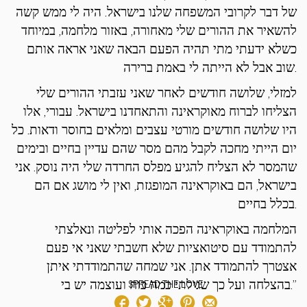
של דבר לקרובי המשפחה שלנו בישראל. היה לי ממש קשה
להשאיר את ההורים שלי מאחורה, באזור מלחמה, במיוחד
כשלא ידעתי מתי תהיה הפעם הבאה שאני אראה אותם
שוב אבל לא הייתה לי באמת ברירה.
למזלי, שלושה חודשים לאחר שאני עזבתי ההורים שלי
הצליחו לברוח מאוקראינה והתאחדנו בישראל. עבורי, אלו
היו שלושה חודשים מורטי עצבים ומלאים בחוסר ודאות. כל
יום הייתי מחכה לקבל מהם מסר שהם עדיין בחיים ובימים
שהמסר לא הצליח להגיע מפלס החרדה שלי היה נוסק. אני
בישראל, הם באוקראינה המופגזת, ואין לי מושג אם הם
בכלל בחיים.
המלחמה באוקראינה הפכה אותי לפליטה ונאלצתי
להתמודד עם סיטואציות שלא חשבתי שאני אי פעם
אצטרך להתמודד אתן. אני שמחה שהתמודדתי איתן
בהצלחה ועל כך שגילתי כמה כוח ועוצמה יש בי.”
SPREAD THE LOVE