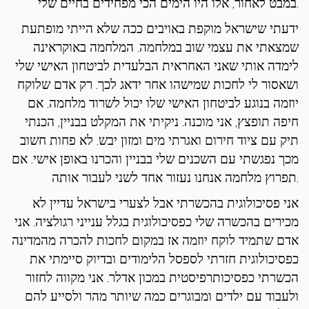
במבט לאחור, אלו היו הימים הכי מפחידים בחיים שלי.
ידעתי שישראל מוקפת באויבים ככה שלא הייתי מופתעת
שמצאתי את עצמי שוב במלחמה. המלחמה באוקראינה
לימדה אותי שאני האחראית הבלעדית לביטחון האישי שלי
ושאסור לי לחכות שמישהו אחר ידאג לכך. רק אדם שלוקח
יוזמה בנוגע לביטחון האישי שלו יכול לשרוד מלחמה. אם
חיפה תופצץ, אני מוכנה. ניקיתי את המקלט בבניין, הכנתי
תיק עם ציוד חירום ואגרתי מים ומזון יבש. לא פחות חשוב
מכך נפגשתי עם השכנים שלי בבניין והכרנו באופן אישי. אם
תפרוץ מלחמה אנחנו נעזור אחד לשני לעבור אותה.
אני פסיכולוגית בהכשרתי אבל לצערי בישראל עדיין לא
מכירים בהכשרה שלי כפסיכולוגית בגלל ענייני רגולציה. אני
אדם שתמיד לוקח יוזמה אז במקום לחכות להכרה מהמדינה
כפסיכולוגית חזרתי לספסל הלימודים ובדיוק סיימתי את
הכשרתי כפסיכותרפיסטית במכון אדלר. אני מקווה לחזור
ולעבוד עם ילדים ומבוגרים כמה שיותר מהר ולסייע להם