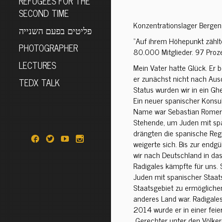
REFUGEES FOR THE
SECOND TIME
Konzentrationslager Bergen
פליטים בפעם השנייה
“Auf ihrem Höhepunkt zählt
PHOTOGRAPHER
80.000 Mitglieder. 97 Proz
LECTURES
Mein Vater hatte Glück. Er 
er zunächst nicht nach Ausc
TEDX TALK
Status wurden wir in ein Gh
Ein neuer spanischer Konsul
Name war Sebastian Romero R
Stehende, um Juden mit spa
drängten die spanische Reg
weigerte sich. Bis zur endg
wir nach Deutschland in das
Radigales kämpfte für uns. S
Juden mit spanischer Staat
Staatsgebiet zu ermöglichen
anderes Land war. Radigales
2014 wurde er in einer feie
„Gerechter unter den Völker