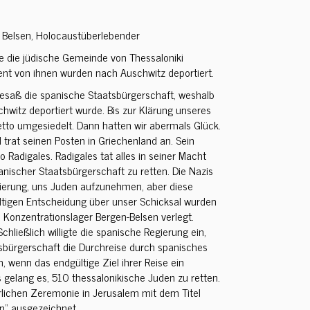
 Belsen, Holocaustüberlebender
e die jüdische Gemeinde von Thessaloniki
ent von ihnen wurden nach Auschwitz deportiert.
besaß die spanische Staatsbürgerschaft, weshalb
hwitz deportiert wurde. Bis zur Klärung unseres
etto umgesiedelt. Dann hatten wir abermals Glück.
 trat seinen Posten in Griechenland an. Sein
adigales. Radigales tat alles in seiner Macht
nischer Staatsbürgerschaft zu retten. Die Nazis
ierung, uns Juden aufzunehmen, aber diese
ültigen Entscheidung über unser Schicksal wurden
 Konzentrationslager Bergen-Belsen verlegt.
chließlich willigte die spanische Regierung ein,
sbürgerschaft die Durchreise durch spanisches
, wenn das endgültige Ziel ihrer Reise ein
 gelang es, 510 thessalonikische Juden zu retten.
rlichen Zeremonie in Jerusalem mit dem Titel
n“ ausgezeichnet.